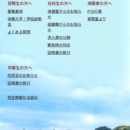
受験生の方へ
在校生の方へ
保護者の方へ
募集要項
保健室からのお知ら
PTA行事
せ
体験入学・学校説明
事務室より
会
図書館からのお知ら
せ
よくある質問
求人票の公開
緊急時の対応
証明書の発行
卒業生の方へ
同窓会のお知らせ
証明書の発行
特定商取引法表示