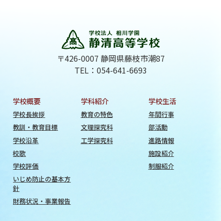
〒426-0007 静岡県藤枝市潮87
TEL：054-641-6693
学校概要
学科紹介
学校生活
学校長挨拶
教育の特色
年間行事
教訓・教育目標
文理探究科
部活動
学校沿革
工学探究科
進路情報
校歌
施設紹介
学校評価
制服紹介
いじめ防止の基本方
針
財務状況・事業報告