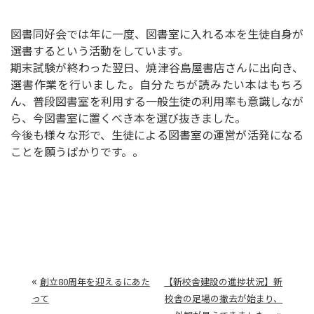
図書同好会では年に一度、図書室に入れる本を生徒自身が
選書するという活動をしています。
期末試験が終わった翌日、焼津谷島屋書店さんに出向き、
選書作業を行いました。自分たちが読みたい本はもちろ
ん、普段図書室を利用する一般生徒の利用率も意識しなが
ら、今図書室に置くべき本を選び抜きました。
今後も様々な形で、生徒による図書室の運営が活発になる
ことを願うばかりです。。
«
創立80周年を迎えるにあた
【新校舎建設の進捗状況】新
って
校舎の足場の撤去が始まり、