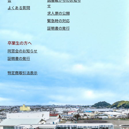
会
図書館からのお知ら
せ
よくある質問
求人票の公開
緊急時の対応
証明書の発行
卒業生の方へ
同窓会のお知らせ
証明書の発行
特定商取引法表示