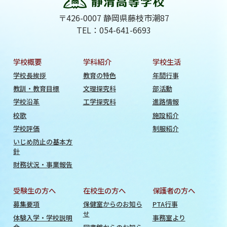
〒426-0007 静岡県藤枝市潮87
TEL：054-641-6693
学校概要
学科紹介
学校生活
学校長挨拶
教育の特色
年間行事
教訓・教育目標
文理探究科
部活動
学校沿革
工学探究科
進路情報
校歌
施設紹介
学校評価
制服紹介
いじめ防止の基本方
針
財務状況・事業報告
受験生の方へ
在校生の方へ
保護者の方へ
募集要項
保健室からのお知ら
PTA行事
せ
体験入学・学校説明
事務室より