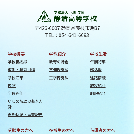
〒426-0007 静岡県藤枝市潮87
TEL：054-641-6693
学校概要
学科紹介
学校生活
学校長挨拶
教育の特色
年間行事
教訓・教育目標
文理探究科
部活動
学校沿革
工学探究科
進路情報
校歌
施設紹介
学校評価
制服紹介
いじめ防止の基本方
針
財務状況・事業報告
受験生の方へ
在校生の方へ
保護者の方へ