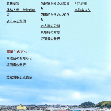
募集要項
保健室からのお知ら
PTA行事
せ
体験入学・学校説明
事務室より
会
図書館からのお知ら
せ
よくある質問
求人票の公開
緊急時の対応
証明書の発行
卒業生の方へ
同窓会のお知らせ
証明書の発行
特定商取引法表示