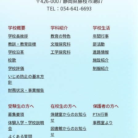
〒426-0007 静岡県藤枝市潮87
TEL：054-641-6693
学校概要
学科紹介
学校生活
学校長挨拶
教育の特色
年間行事
教訓・教育目標
文理探究科
部活動
学校沿革
工学探究科
進路情報
校歌
施設紹介
学校評価
制服紹介
いじめ防止の基本方
針
財務状況・事業報告
受験生の方へ
在校生の方へ
保護者の方へ
募集要項
保健室からのお知ら
PTA行事
せ
体験入学・学校説明
事務室より
会
図書館からのお知ら
せ
よくある質問