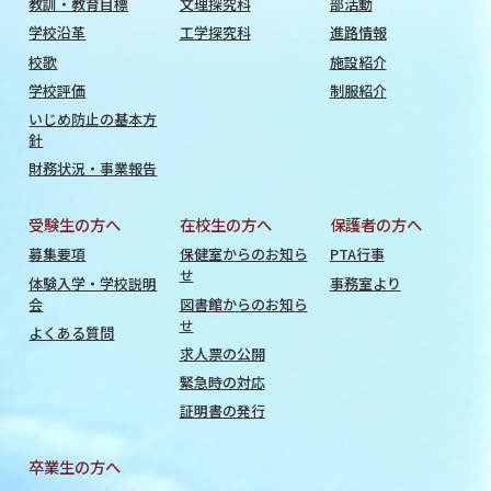
教訓・教育目標
文理探究科
部活動
学校沿革
工学探究科
進路情報
校歌
施設紹介
学校評価
制服紹介
いじめ防止の基本方
針
財務状況・事業報告
受験生の方へ
在校生の方へ
保護者の方へ
募集要項
保健室からのお知ら
PTA行事
せ
体験入学・学校説明
事務室より
会
図書館からのお知ら
せ
よくある質問
求人票の公開
緊急時の対応
証明書の発行
卒業生の方へ