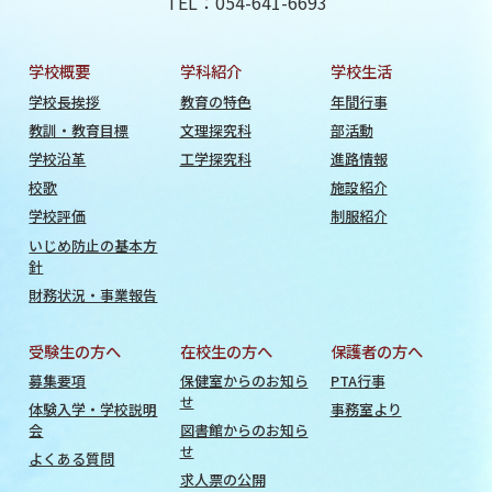
TEL：054-641-6693
学校概要
学科紹介
学校生活
学校長挨拶
教育の特色
年間行事
教訓・教育目標
文理探究科
部活動
学校沿革
工学探究科
進路情報
校歌
施設紹介
学校評価
制服紹介
いじめ防止の基本方
針
財務状況・事業報告
受験生の方へ
在校生の方へ
保護者の方へ
募集要項
保健室からのお知ら
PTA行事
せ
体験入学・学校説明
事務室より
会
図書館からのお知ら
せ
よくある質問
求人票の公開