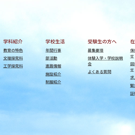
学科紹介
学校生活
受験生の方へ
在
教育の特色
年間行事
募集要項
保
せ
文理探究科
部活動
体験入学・学校説明
会
図
工学探究科
進路情報
せ
よくある質問
施設紹介
求
制服紹介
緊
証