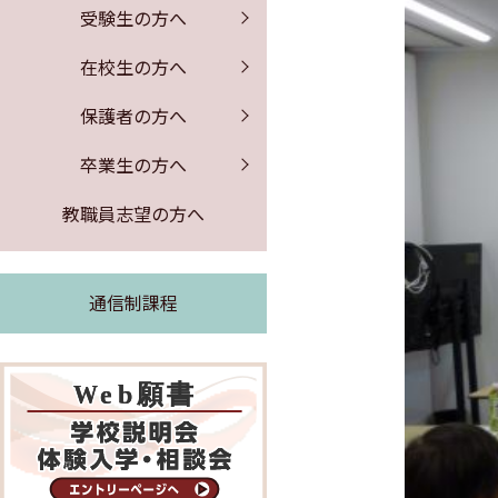
保健室からのお知らせ
証明書の発行
募集要項
PTA行事
受験生の方へ
公開情報
体験入学・学校説明会
図書館からのお知らせ
同窓会のお知らせ
事務室より
在校生の方へ
よくある質問
求人票の公開
保護者の方へ
緊急時の対応
卒業生の方へ
証明書の発行
教職員志望の方へ
通信制課程