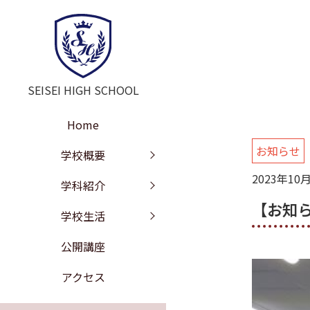
SEISEI HIGH SCHOOL
Home
お知らせ
学校長挨拶
教育の特色
年間行事
学校概要
2023年10
教訓・教育目標
文理探究科
部活動
学科紹介
【お知
工学探究科
学校沿革
進路情報
学校生活
施設紹介
校歌
公開講座
学校評価
制服紹介
アクセス
いじめ防止の基本方針