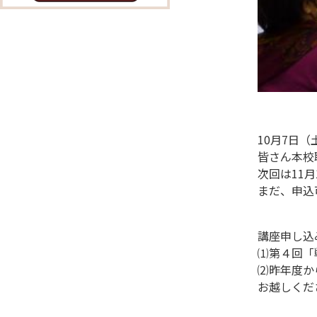
10月7日
皆さん本校
次回は11
まだ、申込
講座申し
⑴
第４回「
⑵昨年度か
お越しくだ