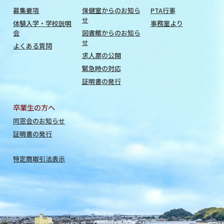
募集要項
保健室からのお知ら
PTA行事
せ
体験入学・学校説明
事務室より
会
図書館からのお知ら
せ
よくある質問
求人票の公開
緊急時の対応
証明書の発行
卒業生の方へ
同窓会のお知らせ
証明書の発行
特定商取引法表示