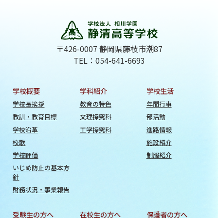
〒426-0007 静岡県藤枝市潮87
TEL：054-641-6693
学校概要
学科紹介
学校生活
学校長挨拶
教育の特色
年間行事
教訓・教育目標
文理探究科
部活動
学校沿革
工学探究科
進路情報
校歌
施設紹介
学校評価
制服紹介
いじめ防止の基本方
針
財務状況・事業報告
受験生の方へ
在校生の方へ
保護者の方へ