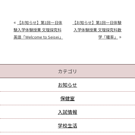
«
【お知らせ】第1回一日体
【お知らせ】第1回一日体験
験入学体験授業 文理探究科
入学体験授業 文理探究科数
»
英語「Welcome to Seisei」
学「確率」
カテゴリ
お知らせ
保健室
入試情報
学校生活