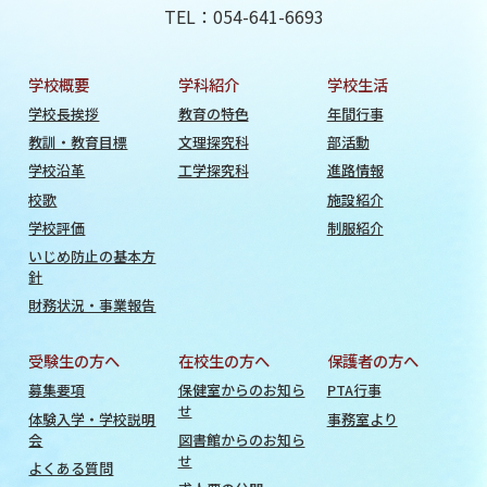
TEL：054-641-6693
学校概要
学科紹介
学校生活
学校長挨拶
教育の特色
年間行事
教訓・教育目標
文理探究科
部活動
学校沿革
工学探究科
進路情報
校歌
施設紹介
学校評価
制服紹介
いじめ防止の基本方
針
財務状況・事業報告
受験生の方へ
在校生の方へ
保護者の方へ
募集要項
保健室からのお知ら
PTA行事
せ
体験入学・学校説明
事務室より
会
図書館からのお知ら
せ
よくある質問