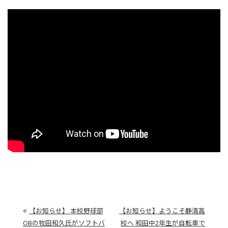
«
【お知らせ】 本校野球部
【お知らせ】ようこそ静清高
OBの牧田和久氏がソフトバ
校へ 和田中2年生が自転車で