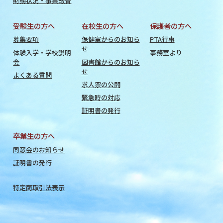
財務状況・事業報告
受験生の方へ
在校生の方へ
保護者の方へ
募集要項
保健室からのお知ら
PTA行事
せ
体験入学・学校説明
事務室より
会
図書館からのお知ら
せ
よくある質問
求人票の公開
緊急時の対応
証明書の発行
卒業生の方へ
同窓会のお知らせ
証明書の発行
特定商取引法表示