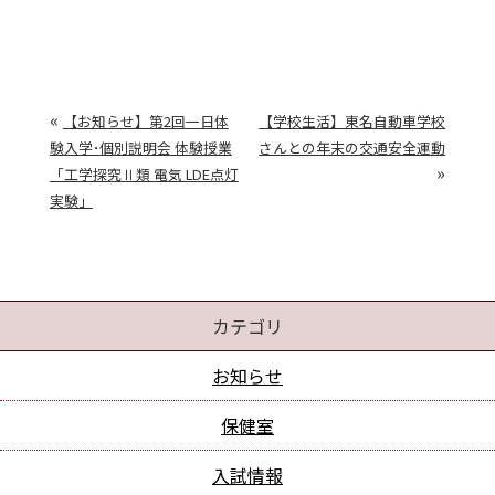
«
【お知らせ】第2回一日体
【学校生活】東名自動車学校
験入学･個別説明会 体験授業
さんとの年末の交通安全運動
»
「工学探究Ⅱ類 電気 LDE点灯
実験」
カテゴリ
お知らせ
保健室
入試情報