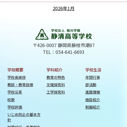
2026年1月
〒426-0007 静岡県藤枝市潮87
TEL：054-641-6693
学校概要
学科紹介
学校生活
学校長挨拶
教育の特色
年間行事
教訓・教育目標
文理探究科
部活動
学校沿革
工学探究科
進路情報
校歌
施設紹介
学校評価
制服紹介
いじめ防止の基本方
針