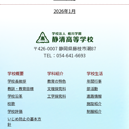
2026年1月
〒426-0007 静岡県藤枝市潮87
TEL：054-641-6693
学校概要
学科紹介
学校生活
学校長挨拶
教育の特色
年間行事
教訓・教育目標
文理探究科
部活動
学校沿革
工学探究科
進路情報
校歌
施設紹介
学校評価
制服紹介
いじめ防止の基本方
針