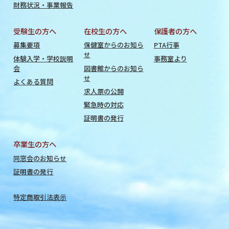
財務状況・事業報告
受験生の方へ
在校生の方へ
保護者の方へ
募集要項
保健室からのお知ら
PTA行事
せ
体験入学・学校説明
事務室より
会
図書館からのお知ら
せ
よくある質問
求人票の公開
緊急時の対応
証明書の発行
卒業生の方へ
同窓会のお知らせ
証明書の発行
特定商取引法表示