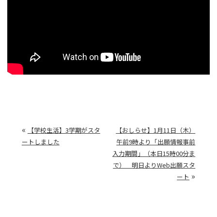
«
【学校生活】3学期がスタ
【おしらせ】1月11日（木）
ートしました
午前9時より「出願情報事前
入力期間」（本日15時00分ま
で） 明日よりWeb出願スタ
»
ート