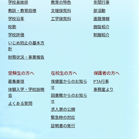
学校長挨拶
教育の特色
年間行事
教訓・教育目標
文理探究科
部活動
学校沿革
工学探究科
進路情報
校歌
施設紹介
学校評価
制服紹介
いじめ防止の基本方
針
財務状況・事業報告
受験生の方へ
在校生の方へ
保護者の方へ
募集要項
保健室からのお知ら
PTA行事
せ
体験入学・学校説明
事務室より
会
図書館からのお知ら
せ
よくある質問
求人票の公開
緊急時の対応
証明書の発行