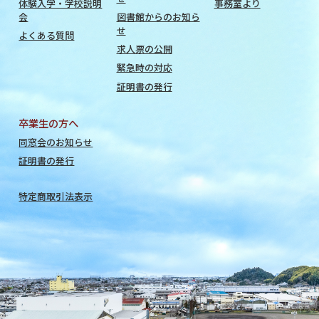
体験入学・学校説明
事務室より
会
図書館からのお知ら
せ
よくある質問
求人票の公開
緊急時の対応
証明書の発行
卒業生の方へ
同窓会のお知らせ
証明書の発行
特定商取引法表示