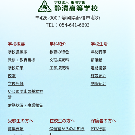
〒426-0007 静岡県藤枝市潮87
TEL：054-641-6693
学校概要
学科紹介
学校生活
学校長挨拶
教育の特色
年間行事
教訓・教育目標
文理探究科
部活動
学校沿革
工学探究科
進路情報
校歌
施設紹介
学校評価
制服紹介
いじめ防止の基本方
針
財務状況・事業報告
受験生の方へ
在校生の方へ
保護者の方へ
募集要項
保健室からのお知ら
PTA行事
せ