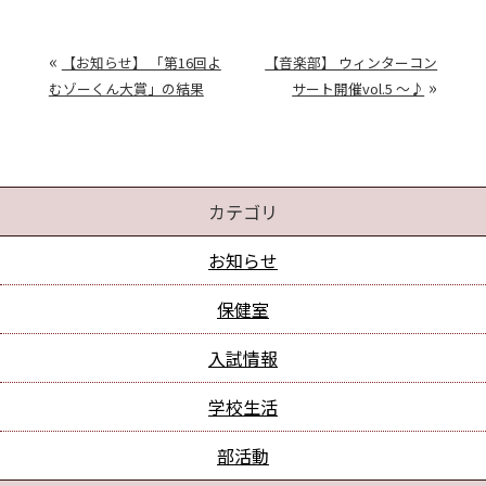
«
【お知らせ】 「第16回よ
【音楽部】 ウィンターコン
»
むゾーくん大賞」の結果
サート開催vol.5 ～♪
カテゴリ
お知らせ
保健室
入試情報
学校生活
部活動