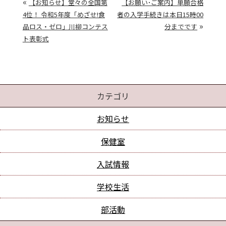
«
【お知らせ】堂々の全国第
【お願い･ご案内】単願合格
4位！ 令和5年度「めざせ!食
者の入学手続きは本日15時00
»
品ロス・ゼロ」川柳コンテス
分までです
ト表彰式
カテゴリ
お知らせ
保健室
入試情報
学校生活
部活動