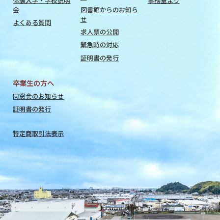
体験入学・学校説明
事務室より
会
図書館からのお知ら
せ
よくある質問
求人票の公開
緊急時の対応
証明書の発行
卒業生の方へ
同窓会のお知らせ
証明書の発行
特定商取引法表示