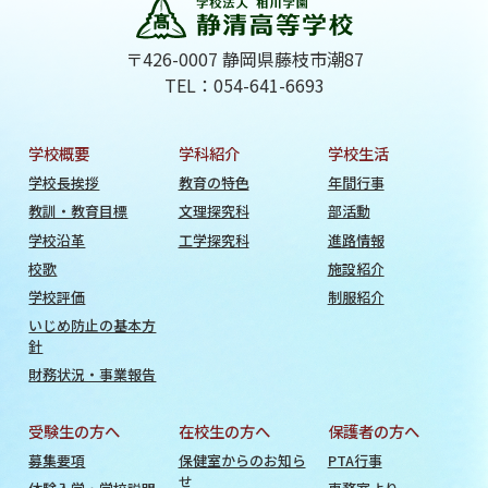
〒426-0007 静岡県藤枝市潮87
TEL：054-641-6693
学校概要
学科紹介
学校生活
学校長挨拶
教育の特色
年間行事
教訓・教育目標
文理探究科
部活動
学校沿革
工学探究科
進路情報
校歌
施設紹介
学校評価
制服紹介
いじめ防止の基本方
針
財務状況・事業報告
受験生の方へ
在校生の方へ
保護者の方へ
募集要項
保健室からのお知ら
PTA行事
せ