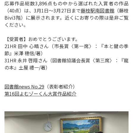
応募作品総数3,896点もの中から選ばれた入賞者の作品
（40点）は、3月1日～3月27日まで
藤枝駅南図書館
（藤枝
Bivi3階）に展示されます。近くにお寄りの際は是非ご覧
ください。
【受賞者】おめでとうございます。
21HR 田中 心晴さん（市長賞〈第一席〉：『本と鍵の季
節』米澤 穂信/著）
31HR 永井 啓翔さん（図書館協議会長賞〈第三席〉：『龍
の本』土屋 禮一/著）
図書館news No.29
（表彰者紹介）
第16回よむゾーくん大賞作品紹介