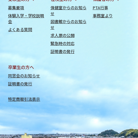
募集要項
保健室からのお知ら
PTA行事
せ
体験入学・学校説明
事務室より
会
図書館からのお知ら
せ
よくある質問
求人票の公開
緊急時の対応
証明書の発行
卒業生の方へ
同窓会のお知らせ
証明書の発行
特定商取引法表示