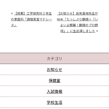
«
【授業】工学探究科２年生
【お知らせ】岩見香枝先生が
の家庭科「調理実習マドレー
NHK「たっしぷり静岡＋『い
ヌ」
よいよ開幕！静岡のプロ野
»
球』」に生出演しました
カテゴリ
お知らせ
保健室
入試情報
学校生活