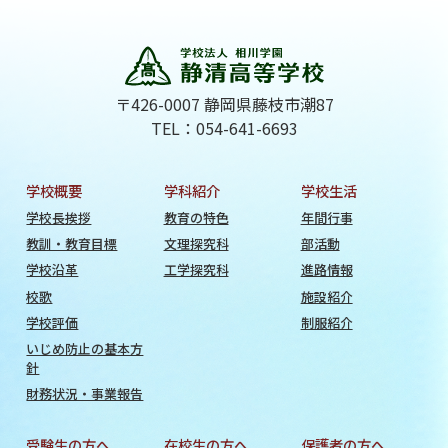
〒426-0007 静岡県藤枝市潮87
TEL：054-641-6693
学校概要
学科紹介
学校生活
学校長挨拶
教育の特色
年間行事
教訓・教育目標
文理探究科
部活動
学校沿革
工学探究科
進路情報
校歌
施設紹介
学校評価
制服紹介
いじめ防止の基本方
針
財務状況・事業報告
受験生の方へ
在校生の方へ
保護者の方へ