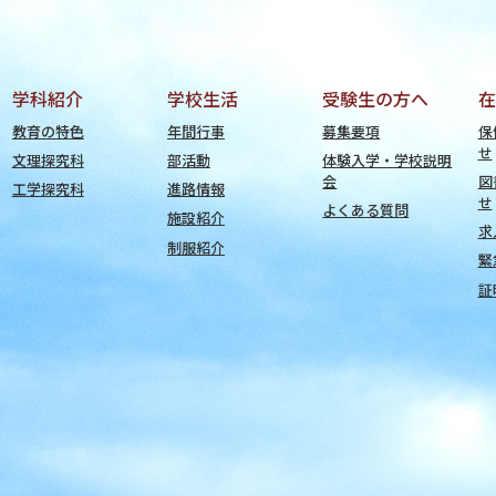
学科紹介
学校生活
受験生の方へ
在
教育の特色
年間行事
募集要項
保
せ
文理探究科
部活動
体験入学・学校説明
会
図
工学探究科
進路情報
せ
よくある質問
施設紹介
求
制服紹介
緊
証