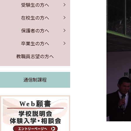
保健室からのお知らせ
証明書の発行
募集要項
PTA行事
受験生の方へ
公開情報
体験入学・学校説明会
図書館からのお知らせ
同窓会のお知らせ
事務室より
在校生の方へ
よくある質問
求人票の公開
保護者の方へ
緊急時の対応
卒業生の方へ
証明書の発行
教職員志望の方へ
通信制課程