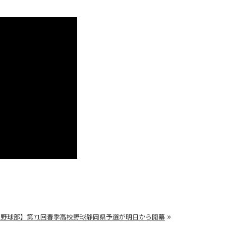
»
【野球部】第71回春季高校野球静岡県予選が明日から開幕