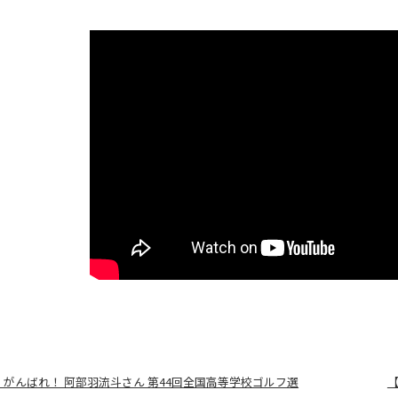
がんばれ！ 阿部羽流斗さん 第44回全国高等学校ゴルフ選