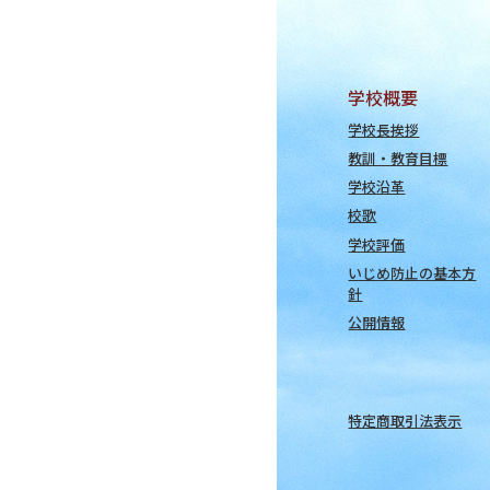
学校概要
学校長挨拶
教訓・教育目標
学校沿革
校歌
学校評価
いじめ防止の基本方
針
公開情報
特定商取引法表示