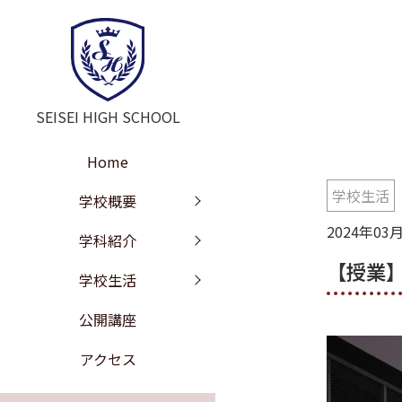
SEISEI HIGH SCHOOL
Home
学校生活
学校長挨拶
教育の特色
年間行事
学校概要
2024年03
教訓・教育目標
文理探究科
部活動
学科紹介
【授業】
工学探究科
学校沿革
進路情報
学校生活
施設紹介
校歌
公開講座
学校評価
制服紹介
アクセス
いじめ防止の基本方針