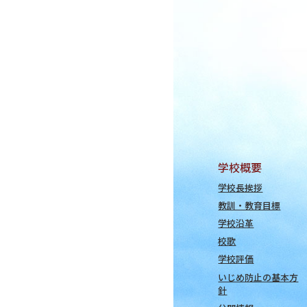
学校概要
学校長挨拶
教訓・教育目標
学校沿革
校歌
学校評価
いじめ防止の基本方
針