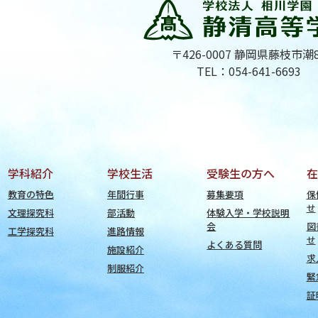
〒426-0007 静岡県藤枝市潮
TEL：054-641-6693
学科紹介
学校生活
受験生の方へ
在
教育の特色
年間行事
募集要項
保
せ
文理探究科
部活動
体験入学・学校説明
会
図
工学探究科
進路情報
せ
よくある質問
施設紹介
求
制服紹介
緊
証