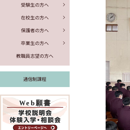
保健室からのお知らせ
証明書の発行
募集要項
PTA行事
受験生の方へ
公開情報
体験入学・学校説明会
図書館からのお知らせ
同窓会のお知らせ
事務室より
在校生の方へ
よくある質問
求人票の公開
保護者の方へ
緊急時の対応
卒業生の方へ
証明書の発行
教職員志望の方へ
通信制課程