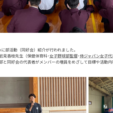
めに部活動（同好会）紹介が行われました。
岩見香枝先生（保健体育科･
女子野球部監督
･
侍ジャパン女子代
部と同好会の代表者がメンバーの増員をめざして目標や活動内