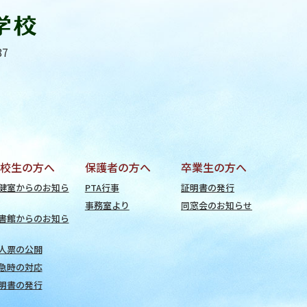
87
校生の方へ
保護者の方へ
卒業生の方へ
健室からのお知ら
PTA行事
証明書の発行
事務室より
同窓会のお知らせ
書館からのお知ら
人票の公開
急時の対応
明書の発行