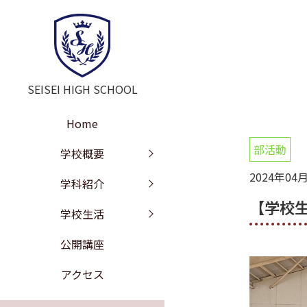
SEISEI HIGH SCHOOL
Home
部活動
学校長挨拶
教育の特色
年間行事
学校概要
2024年04
教訓・教育目標
文理探究科
部活動
学科紹介
【学校
工学探究科
学校沿革
進路情報
学校生活
施設紹介
校歌
公開講座
学校評価
制服紹介
アクセス
いじめ防止の基本方針