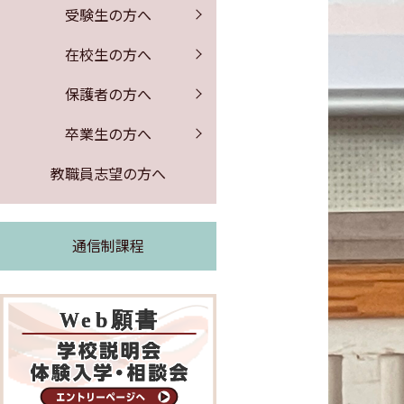
保健室からのお知らせ
証明書の発行
募集要項
PTA行事
受験生の方へ
公開情報
体験入学・学校説明会
図書館からのお知らせ
同窓会のお知らせ
事務室より
在校生の方へ
よくある質問
求人票の公開
保護者の方へ
緊急時の対応
卒業生の方へ
証明書の発行
教職員志望の方へ
通信制課程