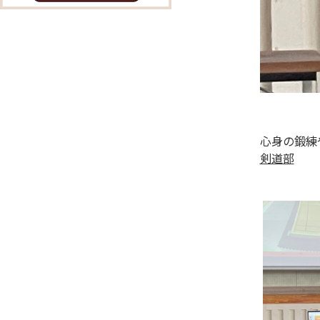
心身の鍛練
剣道部