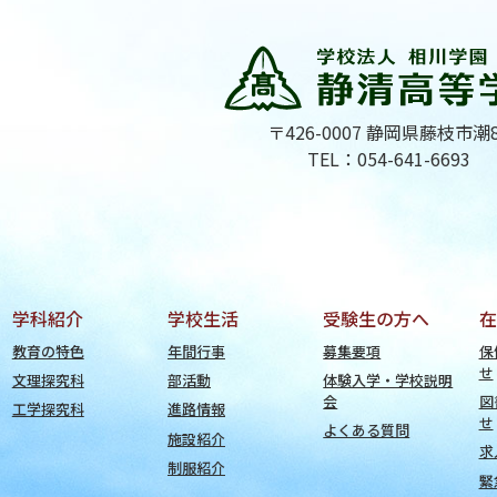
〒426-0007 静岡県藤枝市潮
TEL：054-641-6693
学科紹介
学校生活
受験生の方へ
在
教育の特色
年間行事
募集要項
保
せ
文理探究科
部活動
体験入学・学校説明
会
図
工学探究科
進路情報
せ
よくある質問
施設紹介
求
制服紹介
緊