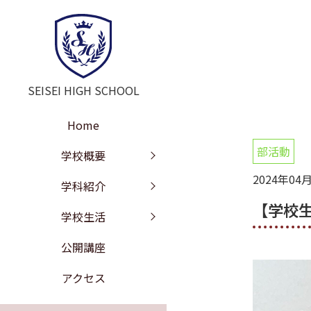
SEISEI HIGH SCHOOL
Home
部活動
学校長挨拶
教育の特色
年間行事
学校概要
2024年04
教訓・教育目標
文理探究科
部活動
学科紹介
【学校
工学探究科
学校沿革
進路情報
学校生活
施設紹介
校歌
公開講座
学校評価
制服紹介
アクセス
いじめ防止の基本方針