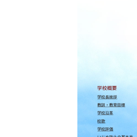
学校概要
学校長挨拶
教訓・教育目標
学校沿革
校歌
学校評価
いじめ防止の基本方