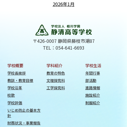
2026年1月
〒426-0007 静岡県藤枝市潮87
TEL：054-641-6693
学校概要
学科紹介
学校生活
学校長挨拶
教育の特色
年間行事
教訓・教育目標
文理探究科
部活動
学校沿革
工学探究科
進路情報
校歌
施設紹介
学校評価
制服紹介
いじめ防止の基本方
針
財務状況・事業報告