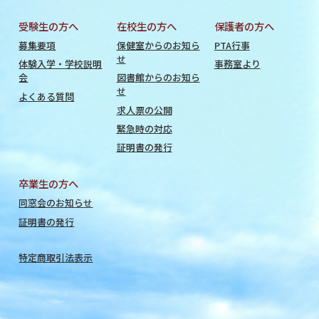
受験生の方へ
在校生の方へ
保護者の方へ
募集要項
保健室からのお知ら
PTA行事
せ
体験入学・学校説明
事務室より
会
図書館からのお知ら
せ
よくある質問
求人票の公開
緊急時の対応
証明書の発行
卒業生の方へ
同窓会のお知らせ
証明書の発行
特定商取引法表示