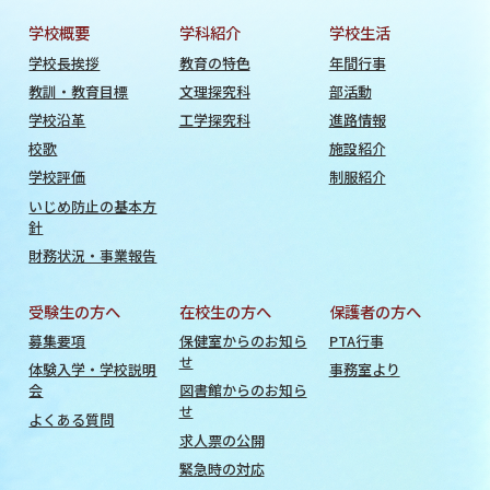
学校概要
学科紹介
学校生活
学校長挨拶
教育の特色
年間行事
教訓・教育目標
文理探究科
部活動
学校沿革
工学探究科
進路情報
校歌
施設紹介
学校評価
制服紹介
いじめ防止の基本方
針
財務状況・事業報告
受験生の方へ
在校生の方へ
保護者の方へ
募集要項
保健室からのお知ら
PTA行事
せ
体験入学・学校説明
事務室より
会
図書館からのお知ら
せ
よくある質問
求人票の公開
緊急時の対応