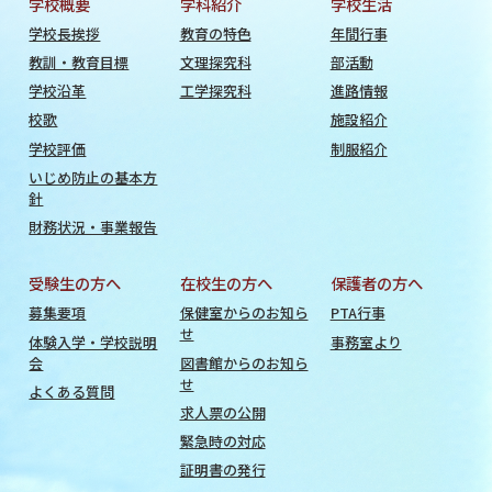
学校概要
学科紹介
学校生活
学校長挨拶
教育の特色
年間行事
教訓・教育目標
文理探究科
部活動
学校沿革
工学探究科
進路情報
校歌
施設紹介
学校評価
制服紹介
いじめ防止の基本方
針
財務状況・事業報告
受験生の方へ
在校生の方へ
保護者の方へ
募集要項
保健室からのお知ら
PTA行事
せ
体験入学・学校説明
事務室より
会
図書館からのお知ら
せ
よくある質問
求人票の公開
緊急時の対応
証明書の発行