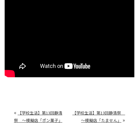
«
【学校生活】第13回静清
【学校生活】第13回静清祭
»
祭 ～模擬店「ポン菓子」
～模擬店「たません」