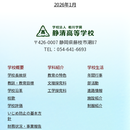
2026年1月
〒426-0007 静岡県藤枝市潮87
TEL：054-641-6693
学校概要
学科紹介
学校生活
学校長挨拶
教育の特色
年間行事
教訓・教育目標
文理探究科
部活動
学校沿革
工学探究科
進路情報
校歌
施設紹介
学校評価
制服紹介
いじめ防止の基本方
針
財務状況・事業報告