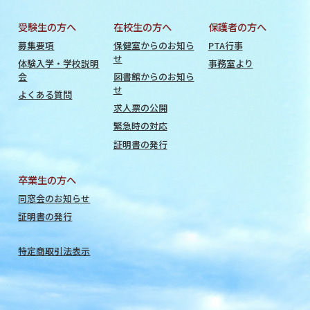
受験生の方へ
在校生の方へ
保護者の方へ
募集要項
保健室からのお知ら
PTA行事
せ
体験入学・学校説明
事務室より
会
図書館からのお知ら
せ
よくある質問
求人票の公開
緊急時の対応
証明書の発行
卒業生の方へ
同窓会のお知らせ
証明書の発行
特定商取引法表示