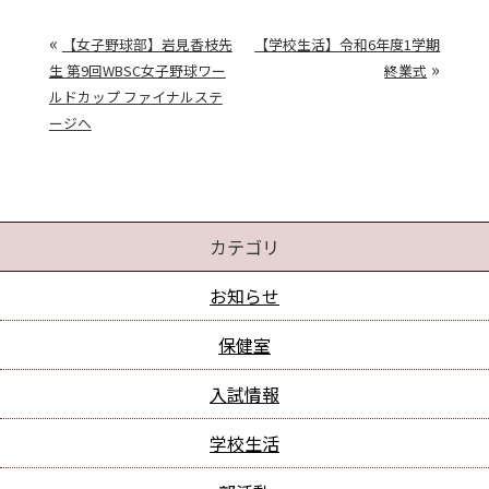
«
【女子野球部】岩見香枝先
【学校生活】令和6年度1学期
»
生 第9回WBSC女子野球ワー
終業式
ルドカップ ファイナルステ
ージへ
カテゴリ
お知らせ
保健室
入試情報
学校生活