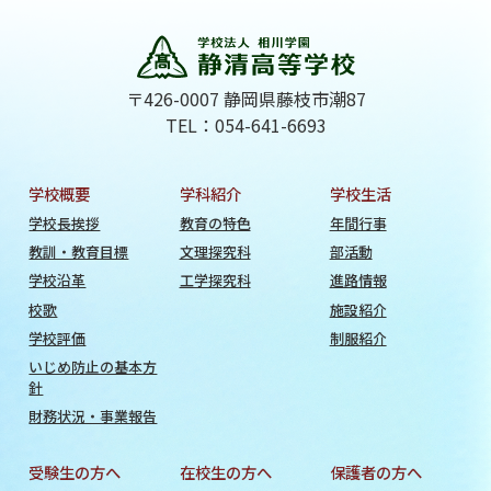
〒426-0007 静岡県藤枝市潮87
TEL：054-641-6693
学校概要
学科紹介
学校生活
学校長挨拶
教育の特色
年間行事
教訓・教育目標
文理探究科
部活動
学校沿革
工学探究科
進路情報
校歌
施設紹介
学校評価
制服紹介
いじめ防止の基本方
針
財務状況・事業報告
受験生の方へ
在校生の方へ
保護者の方へ