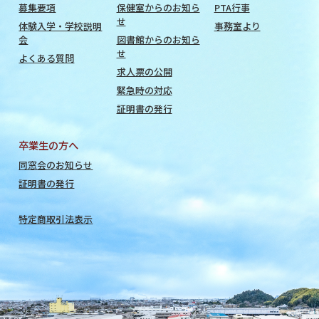
募集要項
保健室からのお知ら
PTA行事
せ
体験入学・学校説明
事務室より
会
図書館からのお知ら
せ
よくある質問
求人票の公開
緊急時の対応
証明書の発行
卒業生の方へ
同窓会のお知らせ
証明書の発行
特定商取引法表示