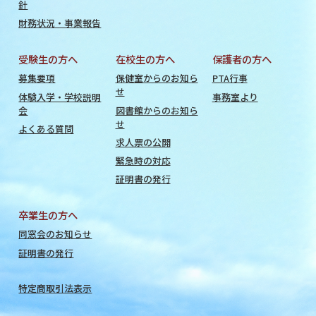
針
財務状況・事業報告
受験生の方へ
在校生の方へ
保護者の方へ
募集要項
保健室からのお知ら
PTA行事
せ
体験入学・学校説明
事務室より
会
図書館からのお知ら
せ
よくある質問
求人票の公開
緊急時の対応
証明書の発行
卒業生の方へ
同窓会のお知らせ
証明書の発行
特定商取引法表示