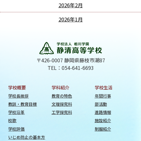
2026年2月
2026年1月
〒426-0007 静岡県藤枝市潮87
TEL：054-641-6693
学校概要
学科紹介
学校生活
学校長挨拶
教育の特色
年間行事
教訓・教育目標
文理探究科
部活動
学校沿革
工学探究科
進路情報
校歌
施設紹介
学校評価
制服紹介
いじめ防止の基本方