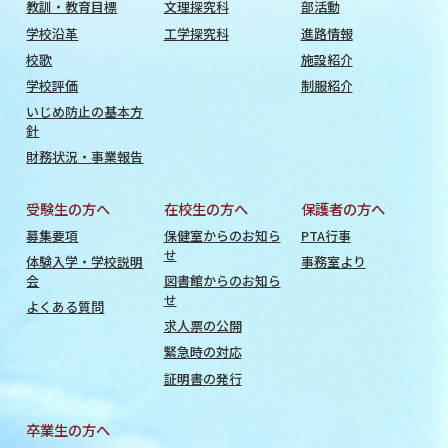
教訓・教育目標
文理探究科
部活動
学校沿革
工学探究科
進路情報
校歌
施設紹介
学校評価
制服紹介
いじめ防止の基本方
針
財務状況・事業報告
受験生の方へ
在校生の方へ
保護者の方へ
募集要項
保健室からのお知ら
PTA行事
せ
体験入学・学校説明
事務室より
会
図書館からのお知ら
せ
よくある質問
求人票の公開
緊急時の対応
証明書の発行
卒業生の方へ