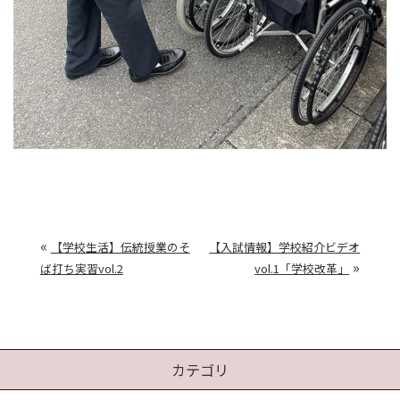
«
【学校生活】伝統授業のそ
【入試情報】学校紹介ビデオ
»
ば打ち実習vol.2
vol.1「学校改革」
カテゴリ