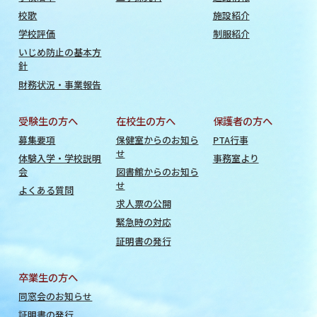
校歌
施設紹介
学校評価
制服紹介
いじめ防止の基本方
針
財務状況・事業報告
受験生の方へ
在校生の方へ
保護者の方へ
募集要項
保健室からのお知ら
PTA行事
せ
体験入学・学校説明
事務室より
会
図書館からのお知ら
せ
よくある質問
求人票の公開
緊急時の対応
証明書の発行
卒業生の方へ
同窓会のお知らせ
証明書の発行