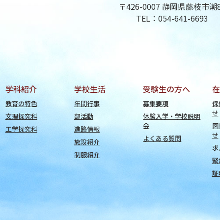
〒426-0007 静岡県藤枝市潮
TEL：054-641-6693
学科紹介
学校生活
受験生の方へ
在
教育の特色
年間行事
募集要項
保
せ
文理探究科
部活動
体験入学・学校説明
会
図
工学探究科
進路情報
せ
よくある質問
施設紹介
求
制服紹介
緊
証