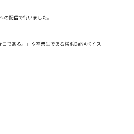
室への配信で行いました。
今日である。」や卒業生である横浜DeNAベイス