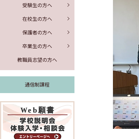
保健室からのお知らせ
証明書の発行
募集要項
PTA行事
受験生の方へ
公開情報
体験入学・学校説明会
図書館からのお知らせ
同窓会のお知らせ
事務室より
在校生の方へ
よくある質問
求人票の公開
保護者の方へ
緊急時の対応
卒業生の方へ
証明書の発行
教職員志望の方へ
通信制課程