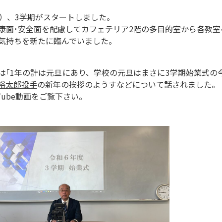
木）、3学期がスタートしました。
康面･安全面を配慮してカフェテリア2階の多目的室から各教
気持ちを新たに臨んでいました。
は｢1年の計は元旦にあり、学校の元旦はまさに3学期始業式の
裕太郎投手
の新年の挨拶のようすなどについて話されました。
Tube動画をご覧下さい。