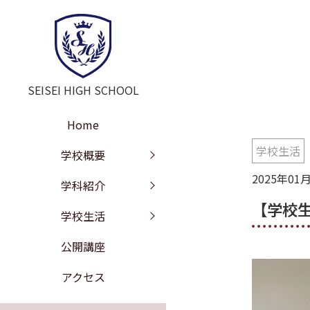
SEISEI HIGH SCHOOL
Home
学校生活
学校長挨拶
教育の特色
年間行事
学校概要
2025年01
教訓・教育目標
文理探究科
部活動
学科紹介
【学校
工学探究科
学校沿革
進路情報
学校生活
施設紹介
校歌
公開講座
学校評価
制服紹介
アクセス
いじめ防止の基本方針