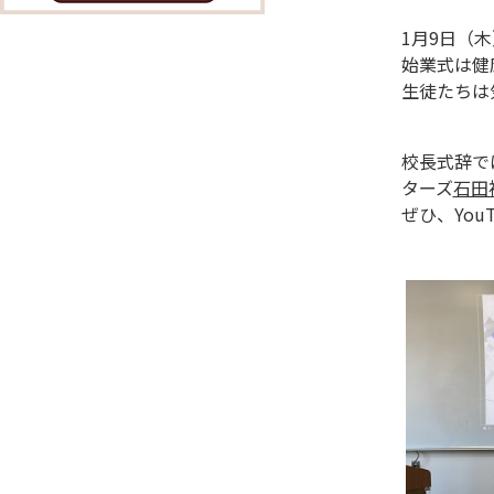
1月9日（
始業式は健
生徒たちは
校長式辞で
ターズ
石田
ぜひ、You