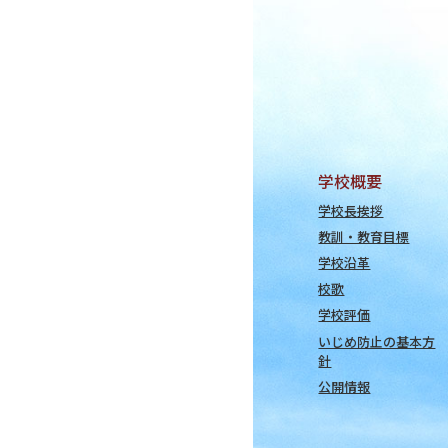
学校概要
学校長挨拶
教訓・教育目標
学校沿革
校歌
学校評価
いじめ防止の基本方
針
公開情報