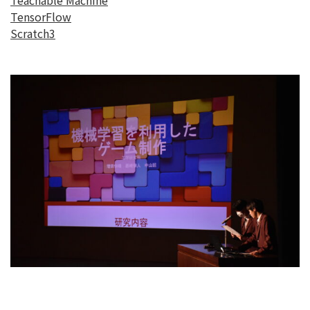
TensorFlow
Scratch3