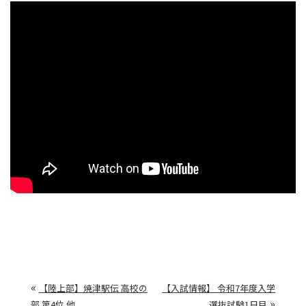
«
【陸上部】焼津駅伝 高校の
【入試情報】 令和7年度入学
»
部 第4位 他
選抜試験1日目