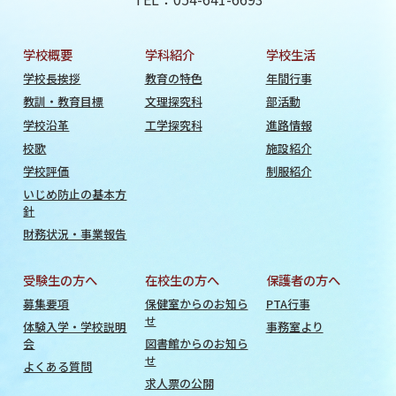
学校概要
学科紹介
学校生活
学校長挨拶
教育の特色
年間行事
教訓・教育目標
文理探究科
部活動
学校沿革
工学探究科
進路情報
校歌
施設紹介
学校評価
制服紹介
いじめ防止の基本方
針
財務状況・事業報告
受験生の方へ
在校生の方へ
保護者の方へ
募集要項
保健室からのお知ら
PTA行事
せ
体験入学・学校説明
事務室より
会
図書館からのお知ら
せ
よくある質問
求人票の公開