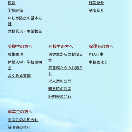
校歌
施設紹介
学校評価
制服紹介
いじめ防止の基本方
針
財務状況・事業報告
受験生の方へ
在校生の方へ
保護者の方へ
募集要項
保健室からのお知ら
PTA行事
せ
体験入学・学校説明
事務室より
会
図書館からのお知ら
せ
よくある質問
求人票の公開
緊急時の対応
証明書の発行
卒業生の方へ
同窓会のお知らせ
証明書の発行