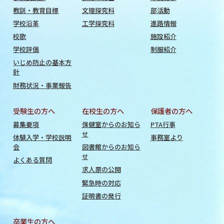
教訓・教育目標
文理探究科
部活動
学校沿革
工学探究科
進路情報
校歌
施設紹介
学校評価
制服紹介
いじめ防止の基本方
針
財務状況・事業報告
受験生の方へ
在校生の方へ
保護者の方へ
募集要項
保健室からのお知ら
PTA行事
せ
体験入学・学校説明
事務室より
会
図書館からのお知ら
せ
よくある質問
求人票の公開
緊急時の対応
証明書の発行
卒業生の方へ