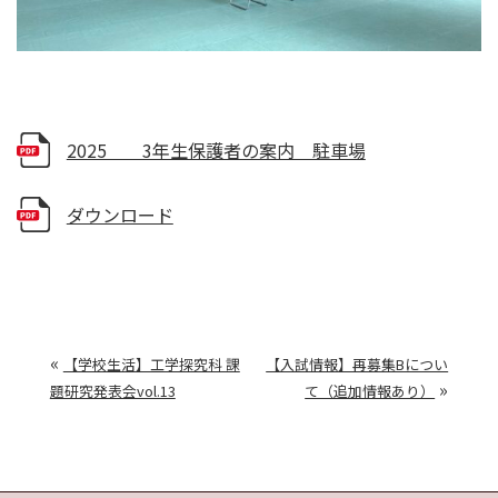
2025 3年生保護者の案内 駐車場
ダウンロード
«
【学校生活】工学探究科 課
【入試情報】再募集Bについ
»
題研究発表会vol.13
て（追加情報あり）