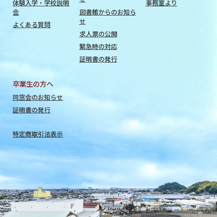
体験入学・学校説明
事務室より
会
図書館からのお知ら
せ
よくある質問
求人票の公開
緊急時の対応
証明書の発行
卒業生の方へ
同窓会のお知らせ
証明書の発行
特定商取引法表示