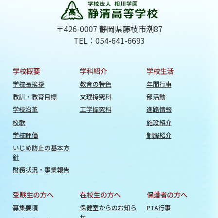
〒426-0007 静岡県藤枝市潮87
TEL：054-641-6693
学校概要
学科紹介
学校生活
学校長挨拶
教育の特色
年間行事
教訓・教育目標
文理探究科
部活動
学校沿革
工学探究科
進路情報
校歌
施設紹介
学校評価
制服紹介
いじめ防止の基本方
針
財務状況・事業報告
受験生の方へ
在校生の方へ
保護者の方へ
募集要項
保健室からのお知ら
PTA行事
せ