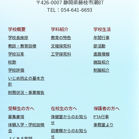
〒426-0007 静岡県藤枝市潮87
TEL：054-641-6693
学校概要
学科紹介
学校生活
学校長挨拶
教育の特色
年間行事
教訓・教育目標
文理探究科
部活動
学校沿革
工学探究科
進路情報
校歌
施設紹介
学校評価
制服紹介
いじめ防止の基本方
針
財務状況・事業報告
受験生の方へ
在校生の方へ
保護者の方へ
募集要項
保健室からのお知ら
PTA行事
せ
体験入学・学校説明
事務室より
会
図書館からのお知ら
せ
よくある質問