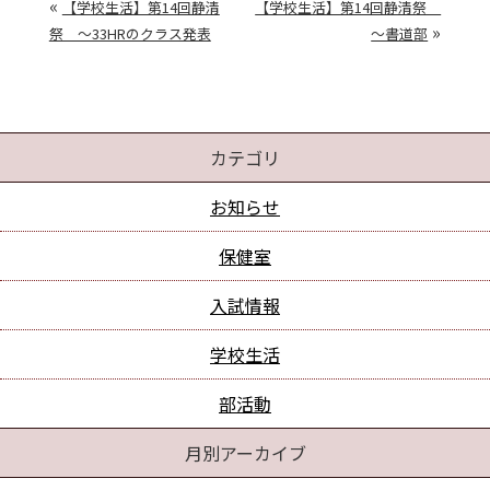
«
【学校生活】第14回静清
【学校生活】第14回静清祭
»
祭 ～33HRのクラス発表
～書道部
カテゴリ
お知らせ
保健室
入試情報
学校生活
部活動
月別アーカイブ