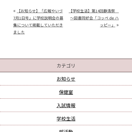
«
【お知らせ】「広報やいづ
【学校生活】第14回静清祭
7月1日号」に学校説明会の募
～図書同好会「コッペ de ハ
»
集について掲載していただき
ッピー」
ました
カテゴリ
お知らせ
保健室
入試情報
学校生活
部活動