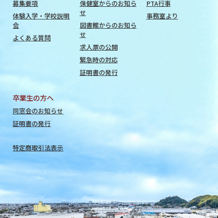
募集要項
保健室からのお知ら
PTA行事
せ
体験入学・学校説明
事務室より
会
図書館からのお知ら
せ
よくある質問
求人票の公開
緊急時の対応
証明書の発行
卒業生の方へ
同窓会のお知らせ
証明書の発行
特定商取引法表示