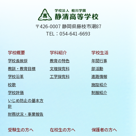
〒426-0007 静岡県藤枝市潮87
TEL：054-641-6693
学校概要
学科紹介
学校生活
学校長挨拶
教育の特色
年間行事
教訓・教育目標
文理探究科
部活動
学校沿革
工学探究科
進路情報
校歌
施設紹介
学校評価
制服紹介
いじめ防止の基本方
針
財務状況・事業報告
受験生の方へ
在校生の方へ
保護者の方へ