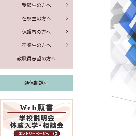
保健室からのお知らせ
証明書の発行
募集要項
PTA行事
受験生の方へ
公開情報
体験入学・学校説明会
図書館からのお知らせ
同窓会のお知らせ
事務室より
在校生の方へ
よくある質問
求人票の公開
保護者の方へ
緊急時の対応
卒業生の方へ
証明書の発行
教職員志望の方へ
通信制課程