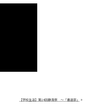
»
【学校生活】第14回静清祭 ～「書道部」