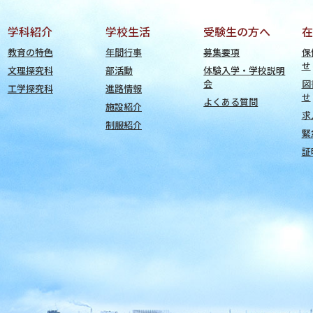
学科紹介
学校生活
受験生の方へ
在
教育の特色
年間行事
募集要項
保
せ
文理探究科
部活動
体験入学・学校説明
会
図
工学探究科
進路情報
せ
よくある質問
施設紹介
求
制服紹介
緊
証