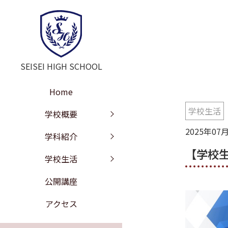
SEISEI HIGH SCHOOL
Home
学校生活
学校長挨拶
教育の特色
年間行事
学校概要
2025年07
教訓・教育目標
文理探究科
部活動
学科紹介
【学校
工学探究科
学校沿革
進路情報
学校生活
施設紹介
校歌
公開講座
学校評価
制服紹介
アクセス
いじめ防止の基本方針