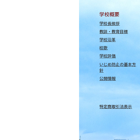
学校概要
学校長挨拶
教訓・教育目標
学校沿革
校歌
学校評価
いじめ防止の基本方
針
公開情報
特定商取引法表示