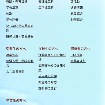
教訓・教育目標
文理探究科
部活動
学校沿革
工学探究科
進路情報
校歌
施設紹介
学校評価
制服紹介
いじめ防止の基本方
針
財務状況・事業報告
受験生の方へ
在校生の方へ
保護者の方へ
募集要項
保健室からのお知ら
PTA行事
せ
体験入学・学校説明
事務室より
会
図書館からのお知ら
せ
よくある質問
求人票の公開
緊急時の対応
証明書の発行
卒業生の方へ