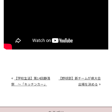
«
【学校生活】第14回静清
【野球部】新チームが県大会
»
祭 ～「キッチンカー」
出場を決める