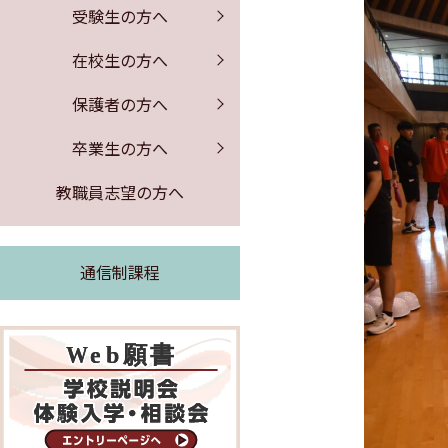
保健室からのお知らせ
証明書の発行
募集要項
PTA行事
受験生の方へ
公開情報
体験入学・学校説明会
図書館からのお知らせ
同窓会のお知らせ
事務室より
在校生の方へ
よくある質問
求人票の公開
保護者の方へ
緊急時の対応
卒業生の方へ
証明書の発行
教職員志望の方へ
通信制課程