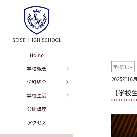
SEISEI HIGH SCHOOL
Home
学校生活
学校長挨拶
教育の特色
年間行事
学校概要
2025年10
教訓・教育目標
文理探究科
部活動
学科紹介
【学校生
工学探究科
学校沿革
進路情報
学校生活
施設紹介
校歌
公開講座
学校評価
制服紹介
アクセス
いじめ防止の基本方針