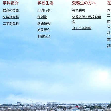
学科紹介
学校生活
受験生の方へ
在
教育の特色
年間行事
募集要項
保
せ
文理探究科
部活動
体験入学・学校説明
会
図
工学探究科
進路情報
せ
よくある質問
施設紹介
求
制服紹介
緊
証