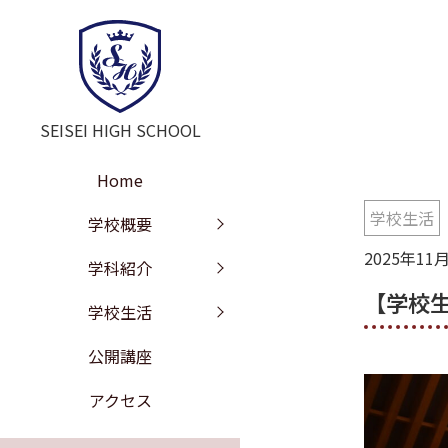
SEISEI HIGH SCHOOL
Home
学校生活
学校長挨拶
教育の特色
年間行事
学校概要
2025年11
教訓・教育目標
文理探究科
部活動
学科紹介
【学校生
工学探究科
学校沿革
進路情報
学校生活
施設紹介
校歌
公開講座
学校評価
制服紹介
アクセス
いじめ防止の基本方針