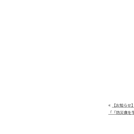
«
【お知らせ】
「「防災食を