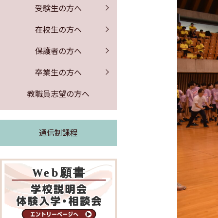
保健室からのお知らせ
証明書の発行
募集要項
PTA行事
受験生の方へ
公開情報
体験入学・学校説明会
図書館からのお知らせ
同窓会のお知らせ
事務室より
在校生の方へ
よくある質問
求人票の公開
保護者の方へ
緊急時の対応
卒業生の方へ
証明書の発行
教職員志望の方へ
通信制課程