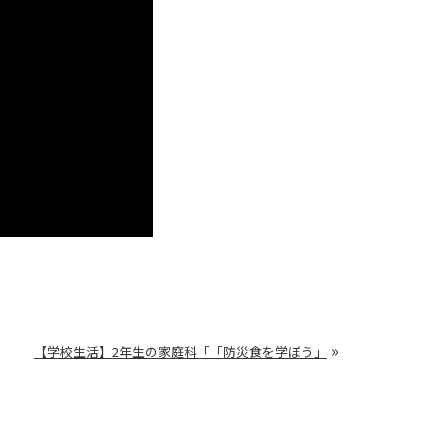
»
【学校生活】2年生の家庭科「「防災食を学ぼう」