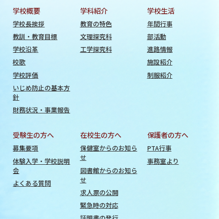
学校概要
学科紹介
学校生活
学校長挨拶
教育の特色
年間行事
教訓・教育目標
文理探究科
部活動
学校沿革
工学探究科
進路情報
校歌
施設紹介
学校評価
制服紹介
いじめ防止の基本方
針
財務状況・事業報告
受験生の方へ
在校生の方へ
保護者の方へ
募集要項
保健室からのお知ら
PTA行事
せ
体験入学・学校説明
事務室より
会
図書館からのお知ら
せ
よくある質問
求人票の公開
緊急時の対応
証明書の発行