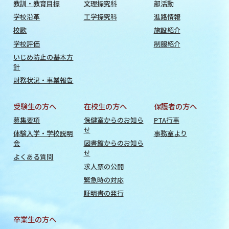
教訓・教育目標
文理探究科
部活動
学校沿革
工学探究科
進路情報
校歌
施設紹介
学校評価
制服紹介
いじめ防止の基本方
針
財務状況・事業報告
受験生の方へ
在校生の方へ
保護者の方へ
募集要項
保健室からのお知ら
PTA行事
せ
体験入学・学校説明
事務室より
会
図書館からのお知ら
せ
よくある質問
求人票の公開
緊急時の対応
証明書の発行
卒業生の方へ