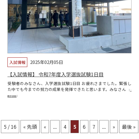
2025年02月05日
入試情報
【入試情報】 令和7年度入学選抜試験1日目
受験者のみなさん、入学選抜試験1日目 お疲れさまでした。緊張し
た中でも今までの努力の成果を発揮できたと思います。みなさん
[…
続きを読む]
5 / 16
« 先頭
«
...
4
5
6
7
...
»
最後 »