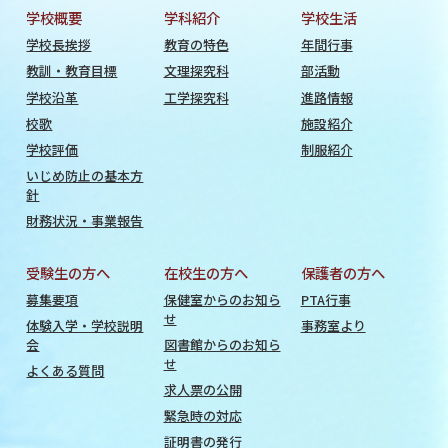
学校概要
学科紹介
学校生活
学校長挨拶
教育の特色
年間行事
教訓・教育目標
文理探究科
部活動
学校沿革
工学探究科
進路情報
校歌
施設紹介
学校評価
制服紹介
いじめ防止の基本方
針
財務状況・事業報告
受験生の方へ
在校生の方へ
保護者の方へ
募集要項
保健室からのお知ら
PTA行事
せ
体験入学・学校説明
事務室より
会
図書館からのお知ら
せ
よくある質問
求人票の公開
緊急時の対応
証明書の発行