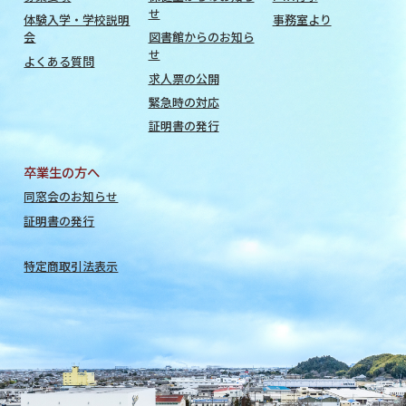
せ
体験入学・学校説明
事務室より
会
図書館からのお知ら
せ
よくある質問
求人票の公開
緊急時の対応
証明書の発行
卒業生の方へ
同窓会のお知らせ
証明書の発行
特定商取引法表示