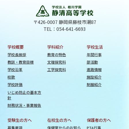
〒426-0007 静岡県藤枝市潮87
TEL：054-641-6693
学校概要
学科紹介
学校生活
学校長挨拶
教育の特色
年間行事
教訓・教育目標
文理探究科
部活動
学校沿革
工学探究科
進路情報
校歌
施設紹介
学校評価
制服紹介
いじめ防止の基本方
針
財務状況・事業報告
受験生の方へ
在校生の方へ
保護者の方へ
募集要項
保健室からのお知ら
PTA行事