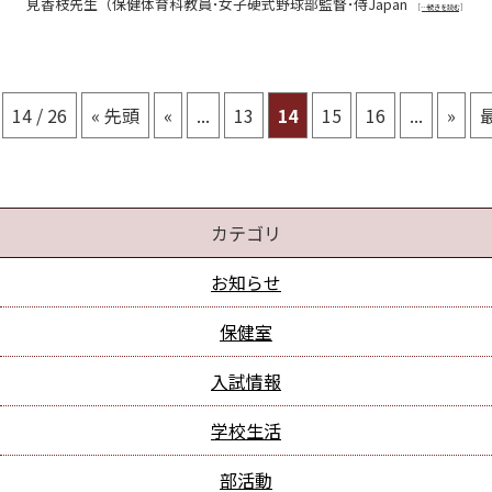
見香枝先生（保健体育科教員･女子硬式野球部監督･侍Japan
[…続きを読む]
14 / 26
« 先頭
«
...
13
14
15
16
...
»
最
カテゴリ
お知らせ
保健室
入試情報
学校生活
部活動