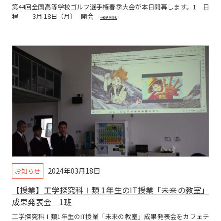
第44回全国高等学校ゴルフ選手権春季大会が本日開幕します。1 日
程 3月 18日（月） 開会
[…続きを読む]
2024年03月18日
お知らせ
【授業】工学探究科Ⅰ類 1年生のIT授業「未来の教室」
成果発表会 1班
工学探究科Ⅰ類1年生のIT授業「未来の教室」成果発表会をカフェテ