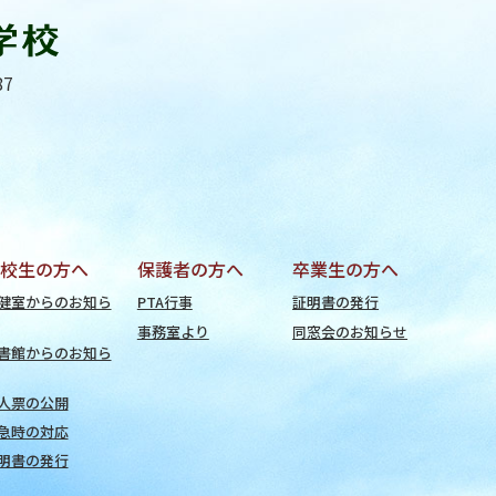
87
校生の方へ
保護者の方へ
卒業生の方へ
健室からのお知ら
PTA行事
証明書の発行
事務室より
同窓会のお知らせ
書館からのお知ら
人票の公開
急時の対応
明書の発行