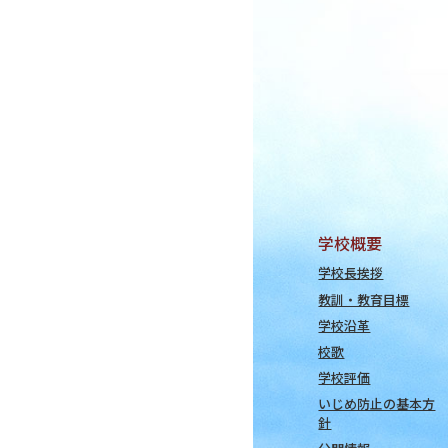
学校概要
学校長挨拶
教訓・教育目標
学校沿革
校歌
学校評価
いじめ防止の基本方
針