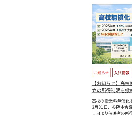
お知らせ
入試情報
【お知らせ】高校
立の所得制限を撤
高校の授業料無償化を
3月31日、参院本会
１日より保護者の所