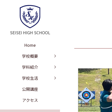
SEISEI HIGH SCHOOL
Home
学校長挨拶
教育の特色
年間行事
学校概要
教訓・教育目標
文理探究科
部活動
学科紹介
工学探究科
学校沿革
進路情報
学校生活
施設紹介
校歌
公開講座
学校評価
制服紹介
アクセス
いじめ防止の基本方針