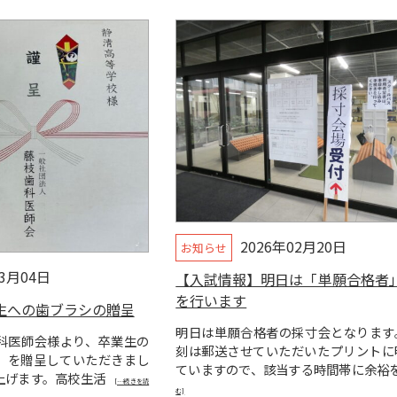
2026年02月20日
お知らせ
03月04日
【入試情報】明日は「単願合格者
を行います
生への歯ブラシの贈呈
明日は単願合格者の採寸会となります
科医師会様より、卒業生の
刻は郵送させていただいたプリントに
」を贈呈していただきまし
ていますので、該当する時間帯に余裕
上げます。高校生活
[…続きを読
む]