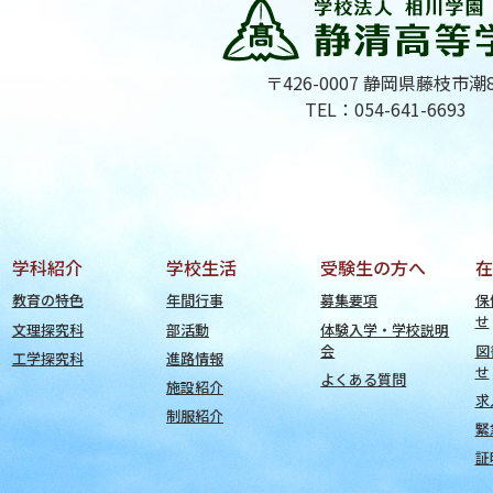
〒426-0007 静岡県藤枝市潮
TEL：054-641-6693
学科紹介
学校生活
受験生の方へ
在
教育の特色
年間行事
募集要項
保
せ
文理探究科
部活動
体験入学・学校説明
会
図
工学探究科
進路情報
せ
よくある質問
施設紹介
求
制服紹介
緊
証