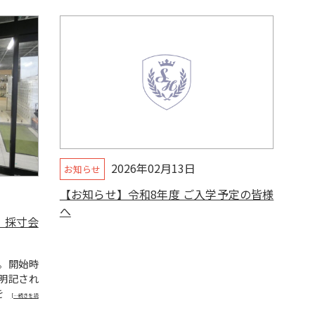
2026年02月13日
お知らせ
【お知らせ】令和8年度 ご入学予定の皆様
へ
」採寸会
。開始時
明記され
を
[…続きを読