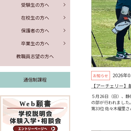
保健室からのお知らせ
証明書の発行
募集要項
PTA行事
受験生の方へ
公開情報
体験入学・学校説明会
図書館からのお知らせ
同窓会のお知らせ
事務室より
在校生の方へ
よくある質問
求人票の公開
保護者の方へ
緊急時の対応
卒業生の方へ
証明書の発行
教職員志望の方へ
2026年
お知らせ
通信制課程
【アーチェリー】
５月26日（日）、
の部が行われました
第33位 佐々木櫂里さ