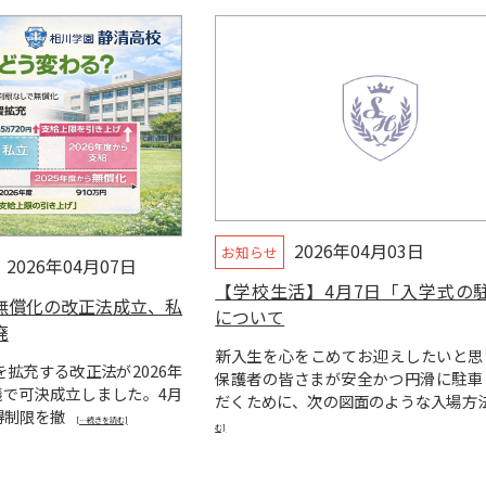
2026年04月03日
お知らせ
2026年04月07日
【学校生活】4月7日「入学式の
無償化の改正法成立、私
について
廃
新入生を心をこめてお迎えしたいと思
拡充する改正法が2026年
保護者の皆さまが安全かつ円滑に駐車
議で可決成立しました。4月
だくために、次の図面のような入場方
得制限を撤
[…続きを読む]
む]