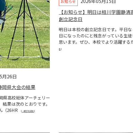
2026年05月15日
お知らせ
【お知らせ】明日は相川学園静清
創立記念日
明日は本校の創立記念日です。平日な
日になったのにと残念がっている生徒
思います。ぜひ、本校でより活躍する
む]
05月26日
静岡県大会の結果
静岡県高校総体アーチェリー
。結果は次のとおりです。
ん（26HR
[…続きを読む]