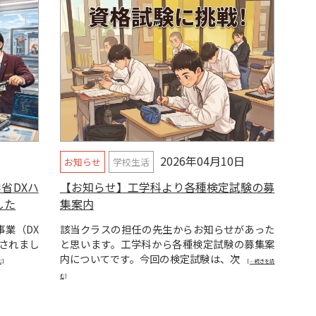
2026年04月10日
お知らせ
学校生活
省DXハ
【お知らせ】工学科より各種検定試験の募
した
集案内
事業（DX
該当クラスの担任の先生からお知らせがあった
されまし
と思います。工学科から各種検定試験の募集案
内についてです。今回の検定試験は、次
む]
[…続きを読
む]