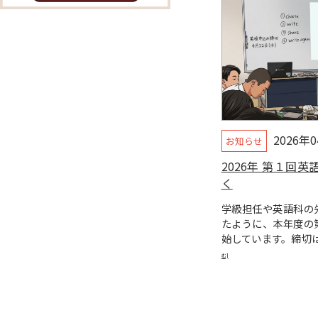
2026年
お知らせ
2026年 第１回
く
学級担任や英語科の
たように、本年度の
始しています。締切
む]