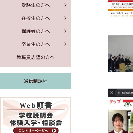
保健室からのお知らせ
証明書の発行
募集要項
PTA行事
受験生の方へ
公開情報
体験入学・学校説明会
図書館からのお知らせ
同窓会のお知らせ
事務室より
在校生の方へ
よくある質問
求人票の公開
保護者の方へ
緊急時の対応
卒業生の方へ
証明書の発行
教職員志望の方へ
通信制課程