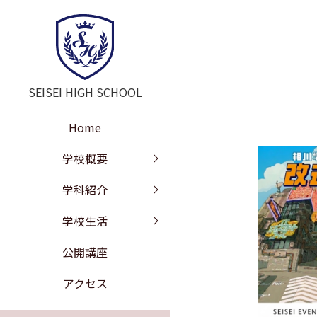
SEISEI HIGH SCHOOL
Home
学校長挨拶
教育の特色
年間行事
学校概要
教訓・教育目標
文理探究科
部活動
学科紹介
工学探究科
学校沿革
進路情報
学校生活
施設紹介
校歌
公開講座
学校評価
制服紹介
アクセス
いじめ防止の基本方針