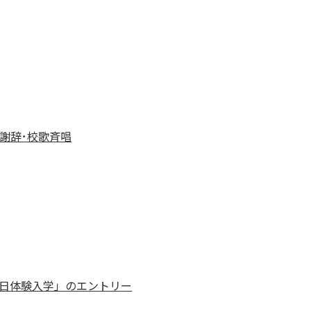
謝辞･校歌斉唱
一日体験入学」のエントリー