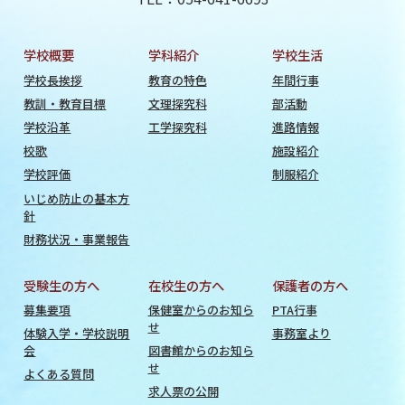
学校概要
学科紹介
学校生活
学校長挨拶
教育の特色
年間行事
教訓・教育目標
文理探究科
部活動
学校沿革
工学探究科
進路情報
校歌
施設紹介
学校評価
制服紹介
いじめ防止の基本方
針
財務状況・事業報告
受験生の方へ
在校生の方へ
保護者の方へ
募集要項
保健室からのお知ら
PTA行事
せ
体験入学・学校説明
事務室より
会
図書館からのお知ら
せ
よくある質問
求人票の公開