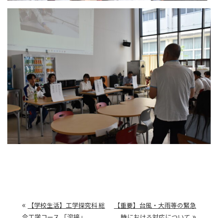
«
【学校生活】工学探究科 総
【重要】台風・大雨等の緊急
»
合工学コース 「溶接」
時における対応について