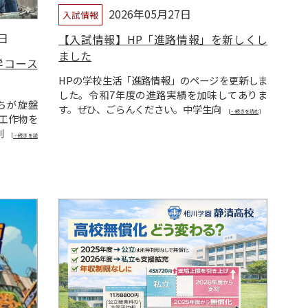
2026年05月27日
入試情報
1日
【入試情報】HP「進路情報」を新しくし
ました
学コース
HPの学校生活「進路情報」のページを更新しま
した。令和7年度の進路実績を加味してありま
ちが旋盤
す。ぜひ、ごらんください。中学生向
[…続きを読む]
工作物を
削
[…続きを読