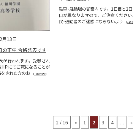
駐車･駐輪場の御案内です。1日目と2
口が異なりますので、ご注意ください
民･通勤者のご迷惑にならないよう
[…続
02月13日
日の正午 合格発表です
表が行われます。受験され
校HPにてご覧になることが
格をされた方のお
[…続きを読む]
2 / 16
«
1
2
3
4
...
»