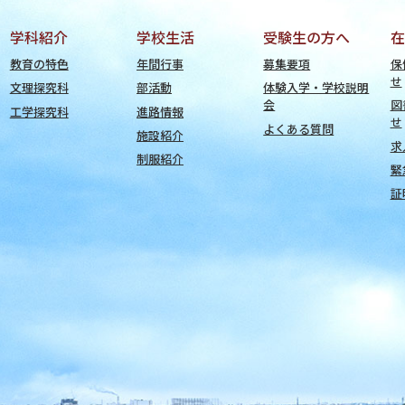
学科紹介
学校生活
受験生の方へ
在
教育の特色
年間行事
募集要項
保
せ
文理探究科
部活動
体験入学・学校説明
会
図
工学探究科
進路情報
せ
よくある質問
施設紹介
求
制服紹介
緊
証