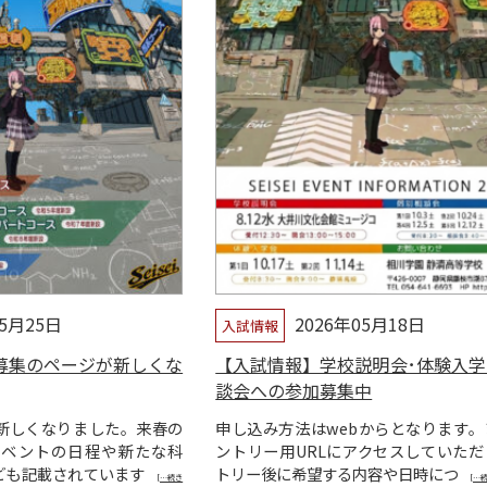
05月25日
2026年05月18日
入試情報
募集のページが新しくな
【入試情報】学校説明会･体験入学
談会への参加募集中
新しくなりました。来春の
申し込み方法はwebからとなります。
イベントの日程や新たな科
ントリー用URLにアクセスしていただ
ども記載されています
トリー後に希望する内容や日時につ
[…続き
[…