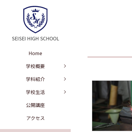
SEISEI HIGH SCHOOL
Home
学校長挨拶
教育の特色
年間行事
学校概要
教訓・教育目標
文理探究科
部活動
学科紹介
工学探究科
学校沿革
進路情報
学校生活
施設紹介
校歌
公開講座
学校評価
制服紹介
アクセス
いじめ防止の基本方針