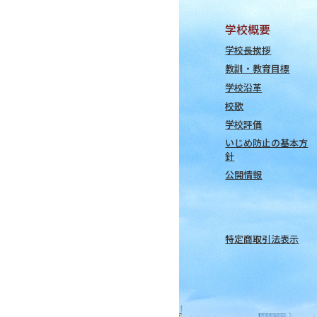
学校概要
学校長挨拶
教訓・教育目標
学校沿革
校歌
学校評価
いじめ防止の基本方
針
公開情報
特定商取引法表示