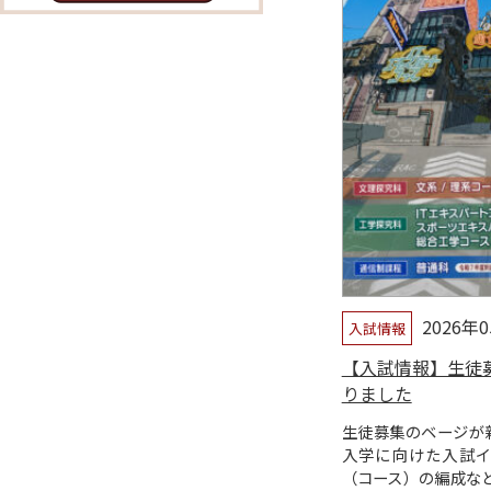
2026年
入試情報
【入試情報】生徒
りました
生徒募集のベージが
入学に向けた入試
（コース）の編成な