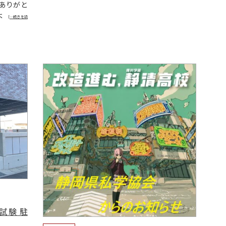
ありがと
よ
[…続きを読
試験 駐