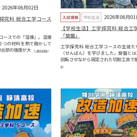
2026年06月02日
2026年06月0
入試情報
学校生活
探究科 総合工学コース
【学校生活】工学探究科 総合工
「旋盤」
学コースでの「溶接」。溶接
２つの材料を熱で融かして
工学探究科 総合工学コースの生徒た
接合部の強度が大
[…続きを読む]
（せんばん）を学びました。旋盤とは
回転させながら固定された切削工具で
む]