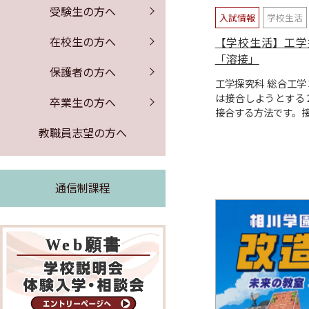
保健室からのお知らせ
証明書の発行
募集要項
PTA行事
受験生の方へ
入試情報
学校生活
公開情報
体験入学・学校説明会
図書館からのお知らせ
同窓会のお知らせ
事務室より
在校生の方へ
【学校生活】工学
「溶接」
よくある質問
求人票の公開
保護者の方へ
工学探究科 総合工
は接合しようとする
緊急時の対応
卒業生の方へ
接合する方法です。
証明書の発行
教職員志望の方へ
通信制課程