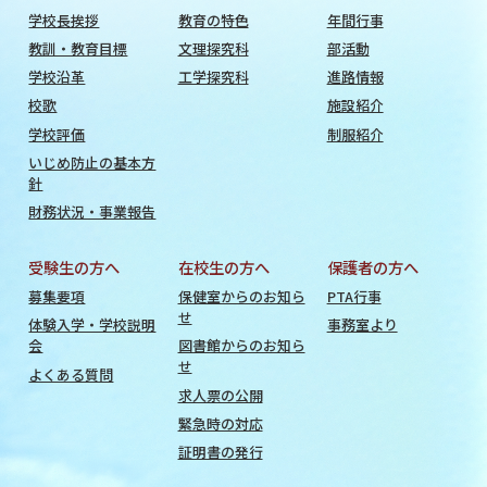
学校長挨拶
教育の特色
年間行事
教訓・教育目標
文理探究科
部活動
学校沿革
工学探究科
進路情報
校歌
施設紹介
学校評価
制服紹介
いじめ防止の基本方
針
財務状況・事業報告
受験生の方へ
在校生の方へ
保護者の方へ
募集要項
保健室からのお知ら
PTA行事
せ
体験入学・学校説明
事務室より
会
図書館からのお知ら
せ
よくある質問
求人票の公開
緊急時の対応
証明書の発行